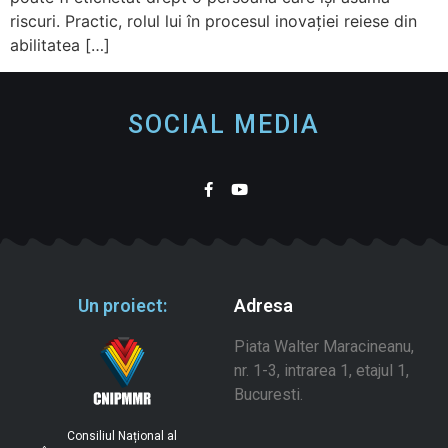
riscuri. Practic, rolul lui în procesul inovației reiese din
abilitatea […]
SOCIAL MEDIA
Un proiect:
Adresa
Piata Walter Maracineanu,
nr. 1-3, intrarea 1, etajul 1,
Bucuresti.
Consiliul Național al